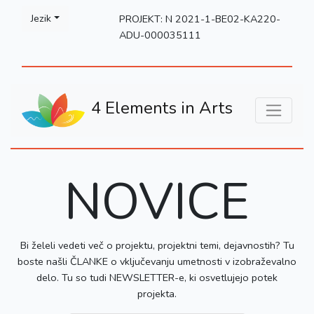
Please
Jezik
PROJEKT: N 2021-1-BE02-KA220-
note:
ADU-000035111
This
website
includes
an
4 Elements in Arts
accessibility
system.
NOVICE
Bi želeli vedeti več o projektu, projektni temi, dejavnostih? Tu
boste našli ČLANKE o vključevanju umetnosti v izobraževalno
delo. Tu so tudi NEWSLETTER-e, ki osvetlujejo potek
projekta.