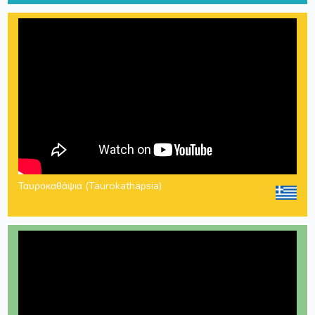
Ταυροκαθάψια (Taurokathapsia)