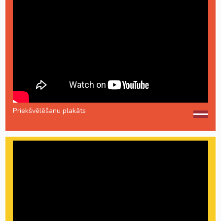
Priekšvēlēšanu plakāts