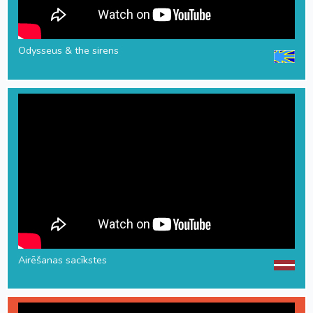
Odysseus & the sirens
Airēšanas sacīkstes