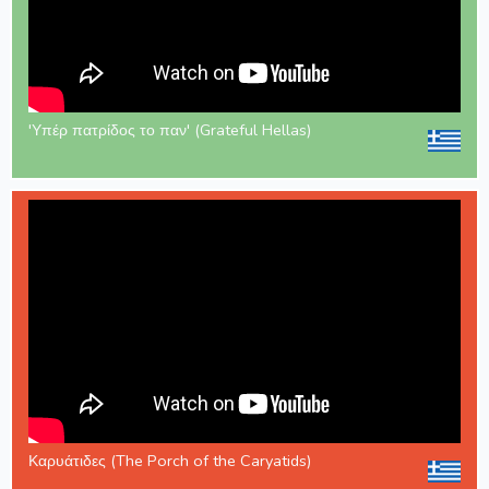
'Υπέρ πατρίδος το παν' (Grateful Hellas)
Καρυάτιδες (The Porch of the Caryatids)