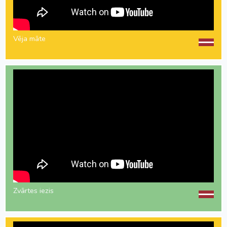
Vēja māte
Zvārtes iezis